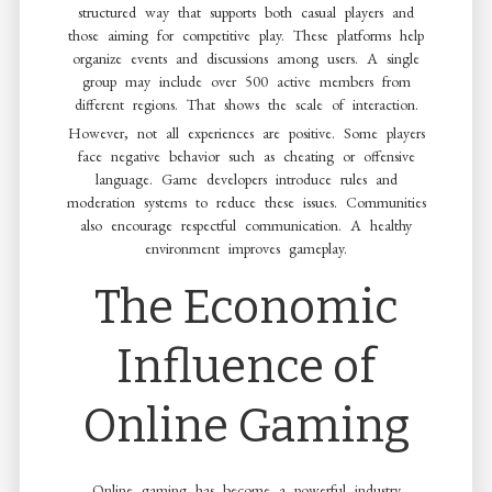
structured way that supports both casual players and
those aiming for competitive play. These platforms help
organize events and discussions among users. A single
group may include over 500 active members from
different regions. That shows the scale of interaction.
However, not all experiences are positive. Some players
face negative behavior such as cheating or offensive
language. Game developers introduce rules and
moderation systems to reduce these issues. Communities
also encourage respectful communication. A healthy
environment improves gameplay.
The Economic
Influence of
Online Gaming
Online gaming has become a powerful industry