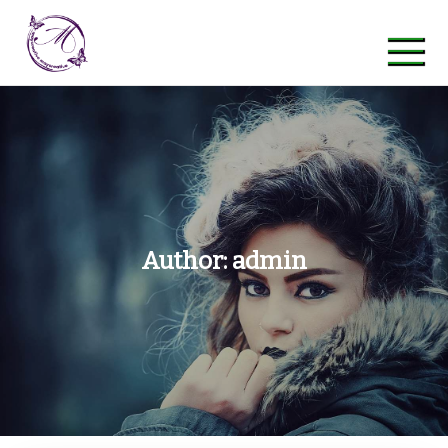
Skip
to
content
maycreative
Author:
admin