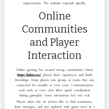
improvement. The industry responds quickly.
Online
Communities
and Player
Interaction
Online gaming has created strong communities where
https://kubet.eco/
players share experiences and build
friendships. Many players join groups or teams that stay
connected for months or even years. Communication
tools such as voice chat allow quick coordination
during gameplay. Some interactions feel very real.
Players often rely on services like to find teammates,
share strategies, and stay updated with game news in a