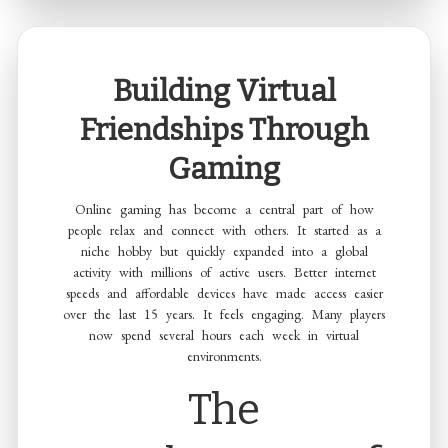
Building Virtual
Friendships Through
Gaming
Online gaming has become a central part of how
people relax and connect with others. It started as a
niche hobby but quickly expanded into a global
activity with millions of active users. Better internet
speeds and affordable devices have made access easier
over the last 15 years. It feels engaging. Many players
now spend several hours each week in virtual
environments.
The