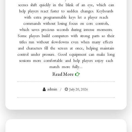
scenes shift quickly in the blink of an eye, which can
help players react faster to sudden changes. Keyboards
with extra programmable keys let a player reach
commands without losing focus on core controls,
which saves precious seconds during intense moments.
Some players build computers with strong parts so their
titles run without slowdowns even when many effects
and characters fill the screen at once, helping maintain
control under pressure. Good equipment can make long
sessions more comfortable and help players enjoy each
match more fully.…
Read More
admin
July 20, 2026