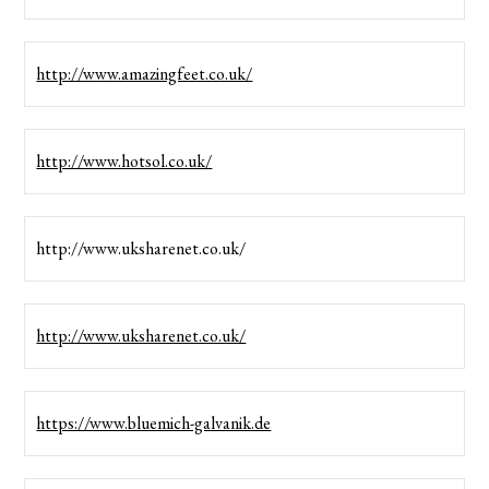
http://www.amazingfeet.co.uk/
http://www.hotsol.co.uk/
http://www.uksharenet.co.uk/
http://www.uksharenet.co.uk/
https://www.bluemich-galvanik.de