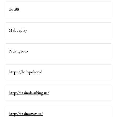
slot88
Mabosplay
Padangtoto
https://helopoker.id
http://casinobanking.us/
http://casinomax.us/