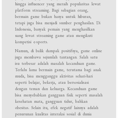
hingga influencer yang meraih popularitas lewat
platform streaming. Bagi sebagian orang,
bermain game bukan hanya untuk hiburan,
tetapi juga bisa menjadi sumber penghasilan. Di
Indonesia, banyak pemain yang menghasilkan
uang lewat streaming game atau mengikuti
kompetisi e-sports.
Namun, di balik dampak positifnya, game online
juga membawa sejumlah tantangan. Salah satu
isu terbesar adalah masalah kecanduan game.
Terlalu lama bermain game, terutama bagi anak
muda, bisa mengganggu aktivitas sehari-hari
seperti belajar, bekerja, atau bersosialisasi
dengan teman dan keluarga. Kecanduan game
bisa menyebabkan gangguan fisik seperti masalah
kesehatan mata, gangguan tidur, bahkan
obesitas. Selain itu, efek negatif lainnya adalah
penurunan kualitas interaksi sosial di dunia