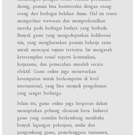
daring, pemain bisa berinteraksi dengan orang-
orang dari berbagai belahan dunia. Hal ini tentu
memperluas wawasan dan memperkenalkan
mereka pada berbagai budaya yang berbeda.
Banyak game yang mengedepankan kolaborasi
tim, yang mengharuskan pemain bekerja sama
untuk mencapai tujuan tertentu. Ini mengasah
keterampilan sosial seperti komunikasi,
kerjasama, dan pemecahan masalah secara
efektif. Game online juga menawarkan
kesempatan untuk berkompetisi di level
internasional, yang bisa menjadi pengalaman
yang sangat berharga.
Selain itu, game online juga berperan dalam
menciptakan peluang ekonomi baru. Industri
game yang semakin berkembang membuka
banyak lapangan pekerjaan, mulai dari
pengembang game, penyelenggara turnamen,