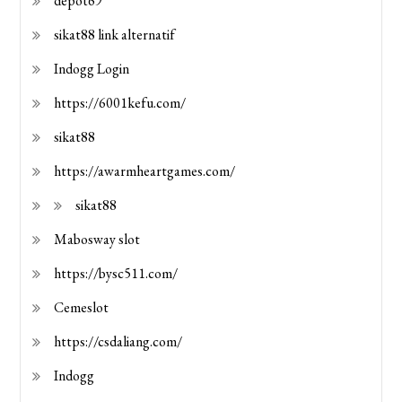
depot69
sikat88 link alternatif
Indogg Login
https://6001kefu.com/
sikat88
https://awarmheartgames.com/
sikat88
Mabosway slot
https://bysc511.com/
Cemeslot
https://csdaliang.com/
Indogg