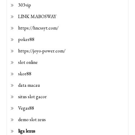
303vip
LINK MABOSWAY
https://hncssyt.com/
poker88
https://joyo-power.com/
slot online
skor88
data macau
situs slot gacor
Vegas88
demo slot zeus
liga lexus