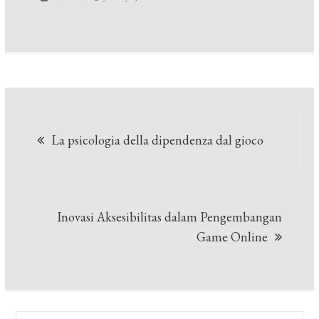
Post
La psicologia della dipendenza dal gioco
navigation
Inovasi Aksesibilitas dalam Pengembangan
Game Online