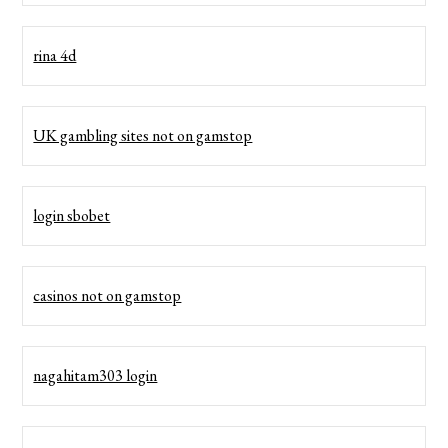
rina 4d
UK gambling sites not on gamstop
login sbobet
casinos not on gamstop
nagahitam303 login