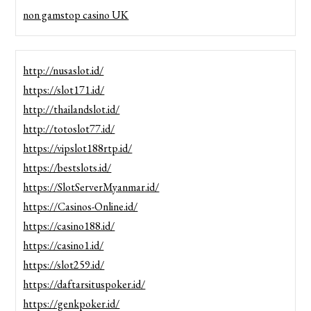
non gamstop casino UK
http://nusaslot.id/
https://slot171.id/
http://thailandslot.id/
http://totoslot77.id/
https://vipslot188rtp.id/
https://bestslots.id/
https://SlotServerMyanmar.id/
https://Casinos-Online.id/
https://casino188.id/
https://casino1.id/
https://slot259.id/
https://daftarsituspoker.id/
https://genkpoker.id/