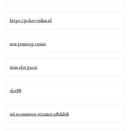
https://poker-online.id
non gamstop casino
situs slot gacor
slot88
siti scommesse stranieri affidabili