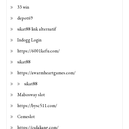
33 win
depot69
sikat88 link alternatif
Indogg Login
https://6001kefu.com/
sikat88
https://awarmheartgames.com/
sikat88
Mabosway slot
https://bysc511.com/
Cemeslot
https://csdaliang.com/