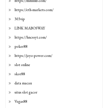
https://mmnnb.com/
https://eth-markets.com/
303vip
LINK MABOSWAY
https://hncssyt.com/
poker88
https://joyo-power.com/
slot online
skor88
data macau
situs slot gacor
Vegas88