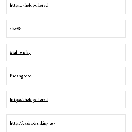
https://helopoker.id
slot88
Mabosplay
Padangtoto
https://helopoker.id
http://casinobanking.us/