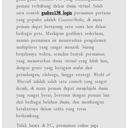
pemain terhubung dalam dunia virtual. Salah
satu contoh
gasbro138 login
permainan pertama
yang populer adalah
Counter-Strike
, di mana
pemain dapat bertarung satu sama lain dalam
berbagai peta. Meskipun grafiknya sederhana,
namun permainan ini menawarkan pengalaman
multiplayer yang sangat menarik. Seiring
berjalannya waktu, semakin banyak permainan
yang menawarkan dunia virtual yang lebih luas,
dengan genre yang beragam mulai dari
petualangan, olahraga, hingga strategi.
World of
Warcraft
adalah salah satu contoh yang sangat
ikonik, di mana pemain dapat menjelajahi dunia
yang sangat besar, bertemu dengan pemain lain
dari berbagai belahan dunia, dan membangun
karakternya dalam cerita yang terus
berkembang.
Tidak hanya di PC, permainan online juga