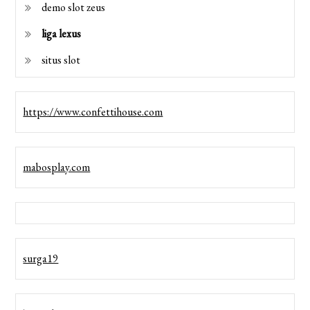
demo slot zeus
liga lexus
situs slot
https://www.confettihouse.com
mabosplay.com
surga19